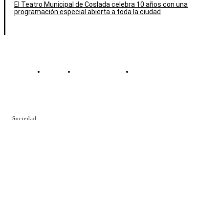
El Teatro Municipal de Coslada celebra 10 años con una
programación especial abierta a toda la ciudad
Contacto
Política de cookies
Política de Privacidad
© Cosladaweb 2026
Sociedad
Hecho en Coslada ♥ by JavierAlquimia