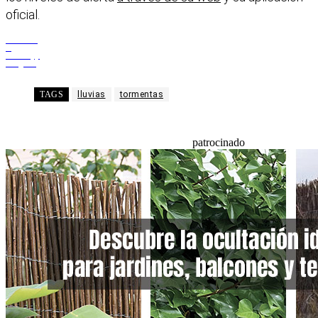
oficial.
Facebook
X
WhatsApp
Telegram
TAGS
lluvias
tormentas
patrocinado