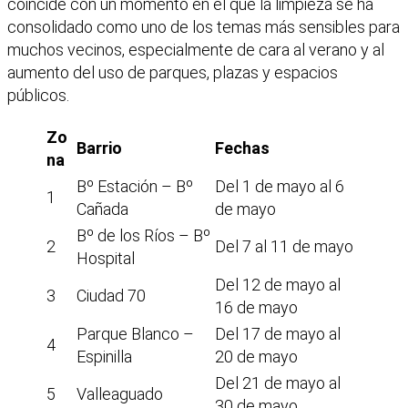
coincide con un momento en el que la limpieza se ha
consolidado como uno de los temas más sensibles para
muchos vecinos, especialmente de cara al verano y al
aumento del uso de parques, plazas y espacios
públicos.
Zo
Barrio
Fechas
na
Bº Estación – Bº
Del 1 de mayo al 6
1
Cañada
de mayo
Bº de los Ríos – Bº
2
Del 7 al 11 de mayo
Hospital
Del 12 de mayo al
3
Ciudad 70
16 de mayo
Parque Blanco –
Del 17 de mayo al
4
Espinilla
20 de mayo
Del 21 de mayo al
5
Valleaguado
30 de mayo