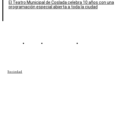
El Teatro Municipal de Coslada celebra 10 años con una
programación especial abierta a toda la ciudad
Contacto
Política de cookies
Política de Privacidad
© Cosladaweb 2026
Sociedad
Hecho en Coslada ♥ by JavierAlquimia