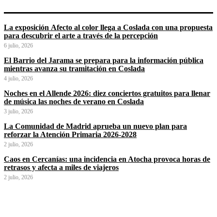
La exposición Afecto al color llega a Coslada con una propuesta
para descubrir el arte a través de la percepción
6 julio, 2026
El Barrio del Jarama se prepara para la información pública
mientras avanza su tramitación en Coslada
4 julio, 2026
Noches en el Allende 2026: diez conciertos gratuitos para llenar
de música las noches de verano en Coslada
3 julio, 2026
La Comunidad de Madrid aprueba un nuevo plan para
reforzar la Atención Primaria 2026-2028
2 julio, 2026
Caos en Cercanías: una incidencia en Atocha provoca horas de
retrasos y afecta a miles de viajeros
2 julio, 2026