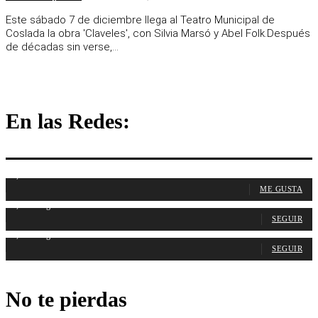
Este sábado 7 de diciembre llega al Teatro Municipal de
Coslada la obra 'Claveles', con Silvia Marsó y Abel Folk.Después
de décadas sin verse,...
En las Redes:
1,107
Fans
ME GUSTA
1,315
Seguidores
SEGUIR
1,488
Seguidores
SEGUIR
No te pierdas