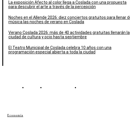
La exposición Afecto al color llega a Coslada con una propuesta
para descubrir el arte a través de la percepción
Noches en el Allende 2026: diez conciertos gratuitos para llenar d
música las noches de verano en Coslada
Verano Coslada 2026: más de 40 actividades gratuitas llenarán la
ciudad de cultura y ocio hasta septiembre
El Teatro Municipal de Coslada celebra 10 años con una
programación especial abierta a toda la ciudad
Contacto
Política de cookies
Política de Privacidad
© Cosladaweb 2026
Economía
Hecho en Coslada ♥ by JavierAlquimia