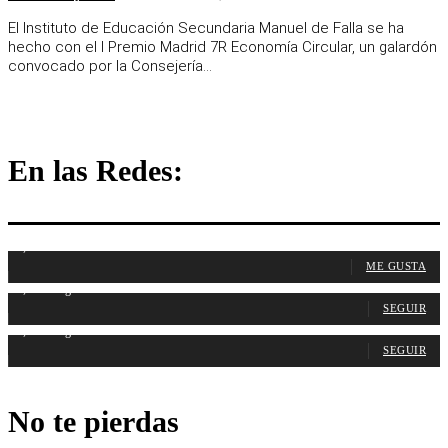
El Instituto de Educación Secundaria Manuel de Falla se ha
hecho con el I Premio Madrid 7R Economía Circular, un galardón
convocado por la Consejería...
En las Redes:
1,107
Fans
ME GUSTA
1,314
Seguidores
SEGUIR
1,485
Seguidores
SEGUIR
No te pierdas