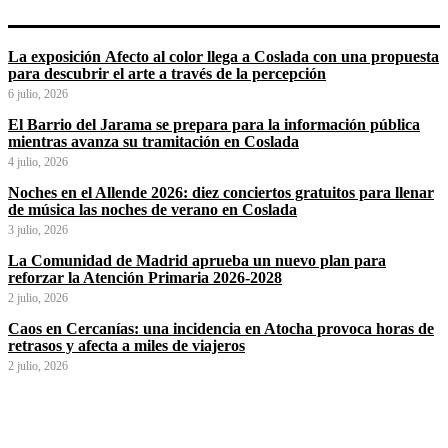
La exposición Afecto al color llega a Coslada con una propuesta
para descubrir el arte a través de la percepción
6 julio, 2026
El Barrio del Jarama se prepara para la información pública
mientras avanza su tramitación en Coslada
4 julio, 2026
Noches en el Allende 2026: diez conciertos gratuitos para llenar
de música las noches de verano en Coslada
3 julio, 2026
La Comunidad de Madrid aprueba un nuevo plan para
reforzar la Atención Primaria 2026-2028
2 julio, 2026
Caos en Cercanías: una incidencia en Atocha provoca horas de
retrasos y afecta a miles de viajeros
2 julio, 2026