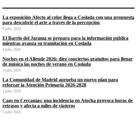
La exposición Afecto al color llega a Coslada con una propuesta
para descubrir el arte a través de la percepción
6 julio, 2026
El Barrio del Jarama se prepara para la información pública
mientras avanza su tramitación en Coslada
4 julio, 2026
Noches en el Allende 2026: diez conciertos gratuitos para llenar
de música las noches de verano en Coslada
3 julio, 2026
La Comunidad de Madrid aprueba un nuevo plan para
reforzar la Atención Primaria 2026-2028
2 julio, 2026
Caos en Cercanías: una incidencia en Atocha provoca horas de
retrasos y afecta a miles de viajeros
2 julio, 2026