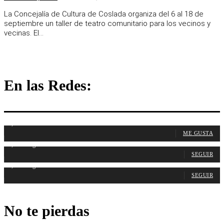
La Concejalía de Cultura de Coslada organiza del 6 al 18 de
septiembre un taller de teatro comunitario para los vecinos y
vecinas. El...
En las Redes:
1,107
Fans
ME GUSTA
1,315
Seguidores
SEGUIR
1,488
Seguidores
SEGUIR
No te pierdas