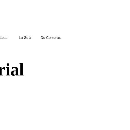
lada
La Guía
De Compras
rial