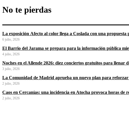
No te pierdas
La exposición Afecto al color llega a Coslada con una propuesta p
6 julio, 2026
El Barrio del Jarama se prepara para la información pública mi
4 julio, 2026
Noches en el Allende 2026: diez conciertos gratuitos para llenar
3 julio, 2026
La Comunidad de Madrid aprueba un nuevo plan para reforzar 
2 julio, 2026
Caos en Cercanías: una incidencia en Atocha provoca horas de ret
2 julio, 2026