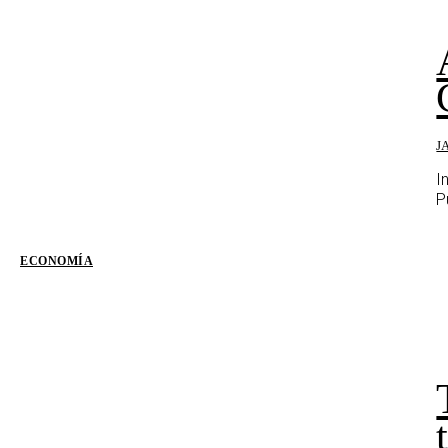
J
I
P
ECONOMÍA