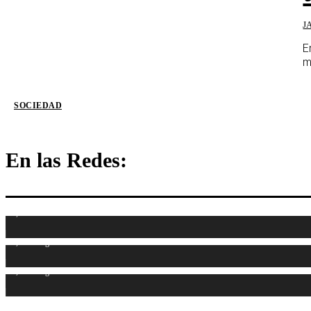
J
E
m
SOCIEDAD
En las Redes:
1,107
Fans
1,314
Seguidores
1,487
Seguidores