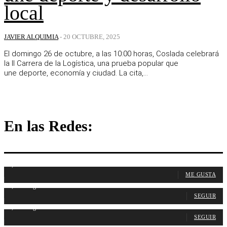
local
JAVIER ALQUIMIA
-
20 OCTUBRE, 2025
El domingo 26 de octubre, a las 10:00 horas, Coslada celebrará
la II Carrera de la Logística, una prueba popular que
une deporte, economía y ciudad. La cita,...
En las Redes:
1,107
Fans
ME GUSTA
1,315
Seguidores
SEGUIR
1,487
Seguidores
SEGUIR