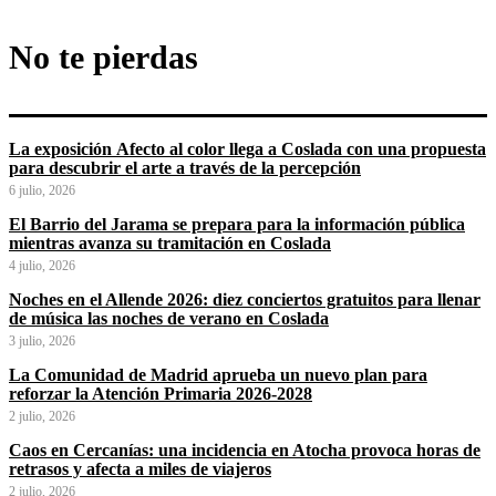
No te pierdas
La exposición Afecto al color llega a Coslada con una propuesta
para descubrir el arte a través de la percepción
6 julio, 2026
El Barrio del Jarama se prepara para la información pública
mientras avanza su tramitación en Coslada
4 julio, 2026
Noches en el Allende 2026: diez conciertos gratuitos para llenar
de música las noches de verano en Coslada
3 julio, 2026
La Comunidad de Madrid aprueba un nuevo plan para
reforzar la Atención Primaria 2026-2028
2 julio, 2026
Caos en Cercanías: una incidencia en Atocha provoca horas de
retrasos y afecta a miles de viajeros
2 julio, 2026