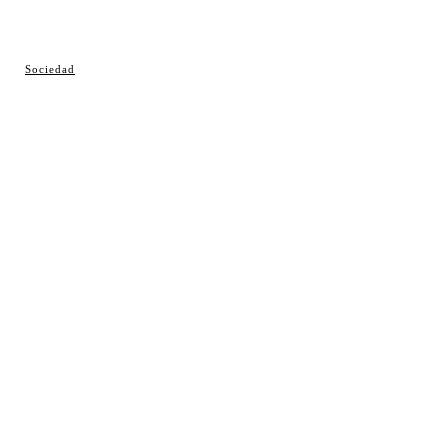
© Cosladaweb 2026
Sociedad
Hecho en Coslada ♥ by JavierAlquimia