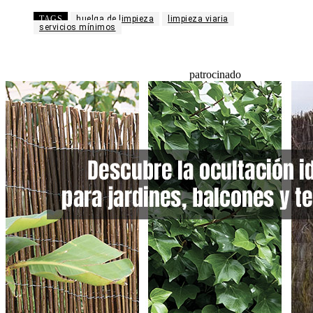
TAGS
huelga de limpieza
limpieza viaria
servicios mínimos
patrocinado