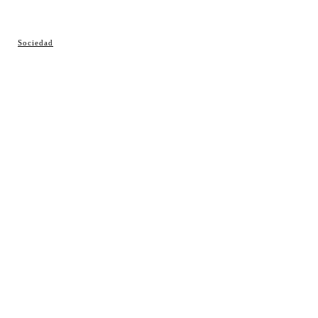
© Cosladaweb 2026
Sociedad
Hecho en Coslada ♥ by JavierAlquimia