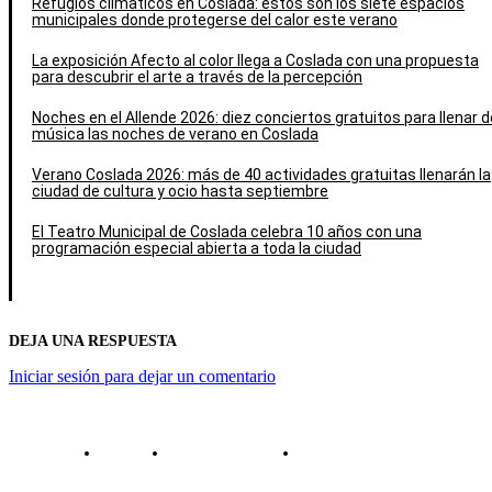
Refugios climáticos en Coslada: estos son los siete espacios
municipales donde protegerse del calor este verano
La exposición Afecto al color llega a Coslada con una propuesta
para descubrir el arte a través de la percepción
Noches en el Allende 2026: diez conciertos gratuitos para llenar d
música las noches de verano en Coslada
Verano Coslada 2026: más de 40 actividades gratuitas llenarán la
ciudad de cultura y ocio hasta septiembre
El Teatro Municipal de Coslada celebra 10 años con una
programación especial abierta a toda la ciudad
DEJA UNA RESPUESTA
Iniciar sesión para dejar un comentario
Contacto
Política de cookies
Política de Privacidad