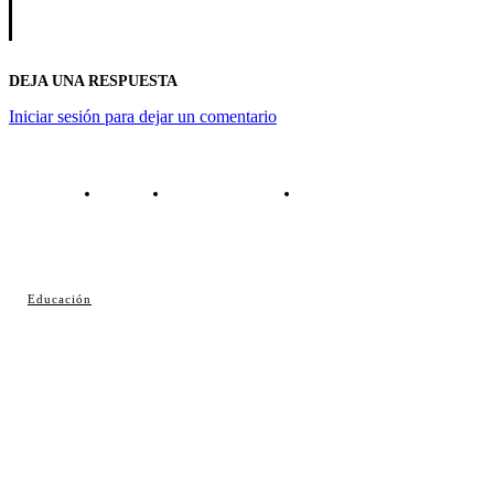
DEJA UNA RESPUESTA
Iniciar sesión para dejar un comentario
Contacto
Política de cookies
Política de Privacidad
© Cosladaweb 2026
Educación
Hecho en Coslada ♥ by JavierAlquimia