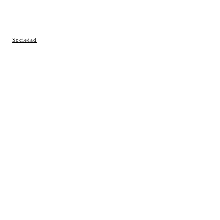
© Cosladaweb 2026
Sociedad
Hecho en Coslada ♥ by JavierAlquimia