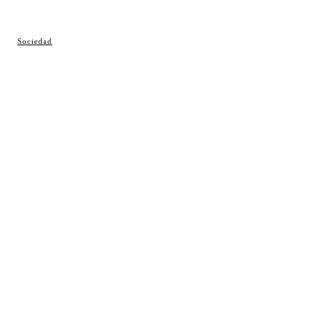
© Cosladaweb 2026
Sociedad
Hecho en Coslada ♥ by JavierAlquimia