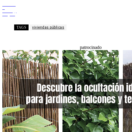
Facebook
X
WhatsApp
Telegram
TAGS
viviendas públicas
patrocinado