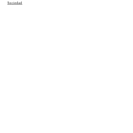
Sociedad
Hecho en Coslada ♥ by JavierAlquimia