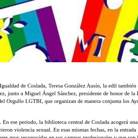
 Igualdad de Coslada, Teresa González Ausín, la edil también
uez, junto a Miguel Ángel Sánchez, presidente de honor de la
del Orgullo LGTBI, que organizan de manera conjunta los Ay
. En ese periodo, la biblioteca central de Coslada acogerá un
frieron violencia sexual. En esas mismas fechas, en la entra
eres muy reconocidas en sus campos profesionales y que son l