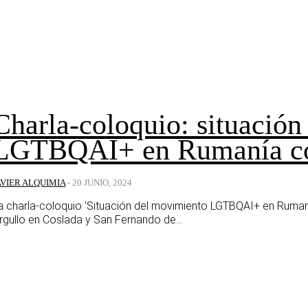
Charla-coloquio: situació
LGTBQAI+ en Rumanía co
AVIER ALQUIMIA
-
20 JUNIO, 2024
a charla-coloquio 'Situación del movimiento LGTBQAI+ en Rumaní
rgullo en Coslada y San Fernando de...