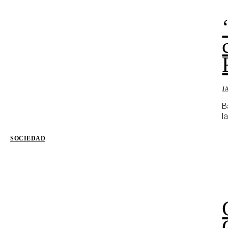
J
B
l
SOCIEDAD