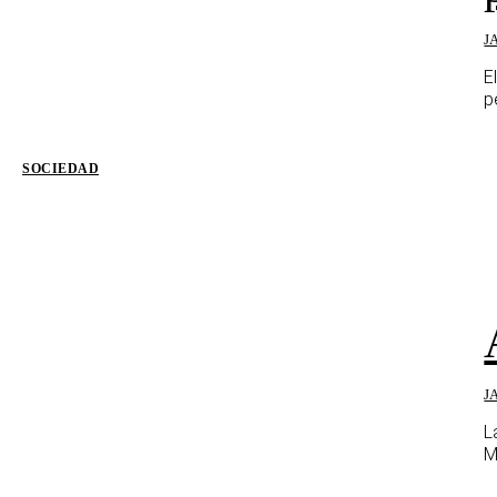
J
E
p
SOCIEDAD
J
L
M