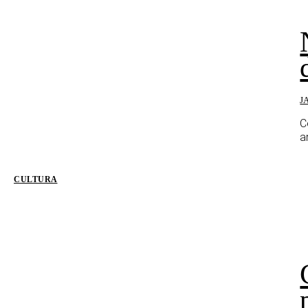
J
C
a
CULTURA