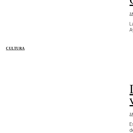
J
L
A
CULTURA
J
E
d