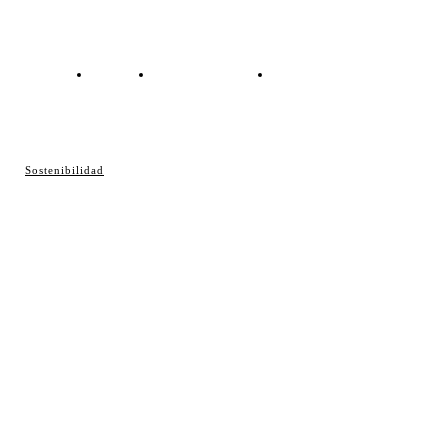
Contacto
Política de cookies
Política de Privacidad
© Cosladaweb 2026
Sostenibilidad
Hecho en Coslada ♥ by JavierAlquimia