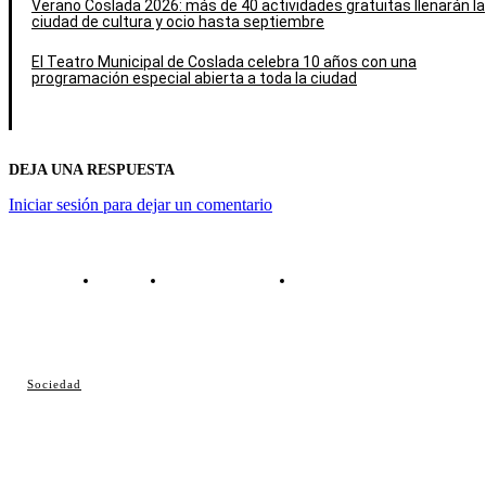
Verano Coslada 2026: más de 40 actividades gratuitas llenarán la
ciudad de cultura y ocio hasta septiembre
El Teatro Municipal de Coslada celebra 10 años con una
programación especial abierta a toda la ciudad
DEJA UNA RESPUESTA
Iniciar sesión para dejar un comentario
Contacto
Política de cookies
Política de Privacidad
© Cosladaweb 2026
Sociedad
Hecho en Coslada ♥ by JavierAlquimia