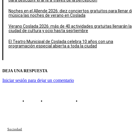
para descubrir el arte a través de la percepción
Noches en el Allende 2026: diez conciertos gratuitos para llenar d
música las noches de verano en Coslada
Verano Coslada 2026: más de 40 actividades gratuitas llenarán la
ciudad de cultura y ocio hasta septiembre
El Teatro Municipal de Coslada celebra 10 años con una
programación especial abierta a toda la ciudad
DEJA UNA RESPUESTA
Iniciar sesión para dejar un comentario
Contacto
Política de cookies
Política de Privacidad
© Cosladaweb 2026
Sociedad
Hecho en Coslada ♥ by JavierAlquimia