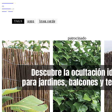
Facebook
X
WhatsApp
Telegram
TAGS
apps
linea verde
patrocinado