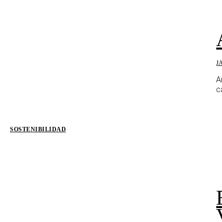
J
A
c
SOSTENIBILIDAD