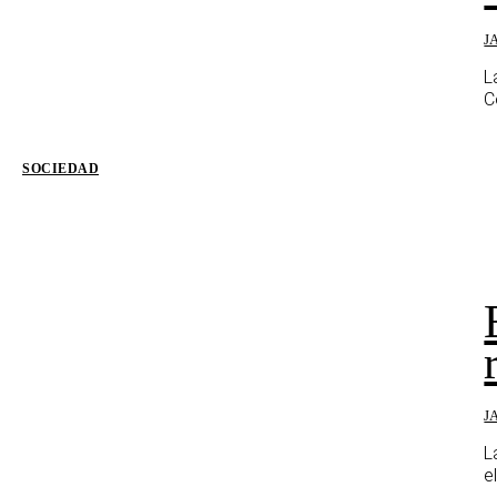
J
L
C
SOCIEDAD
J
L
e