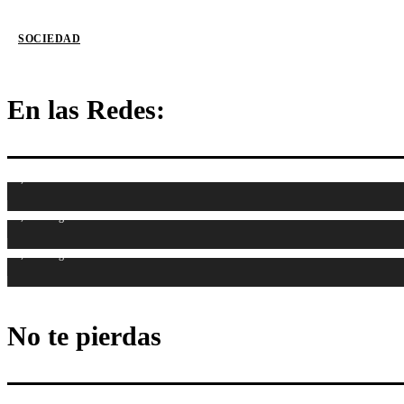
SOCIEDAD
En las Redes:
1,107
Fans
1,314
Seguidores
1,486
Seguidores
No te pierdas