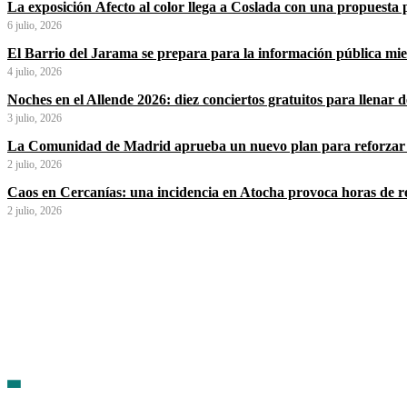
La exposición Afecto al color llega a Coslada con una propuesta p
6 julio, 2026
El Barrio del Jarama se prepara para la información pública mi
4 julio, 2026
Noches en el Allende 2026: diez conciertos gratuitos para llenar
3 julio, 2026
La Comunidad de Madrid aprueba un nuevo plan para reforzar 
2 julio, 2026
Caos en Cercanías: una incidencia en Atocha provoca horas de ret
2 julio, 2026