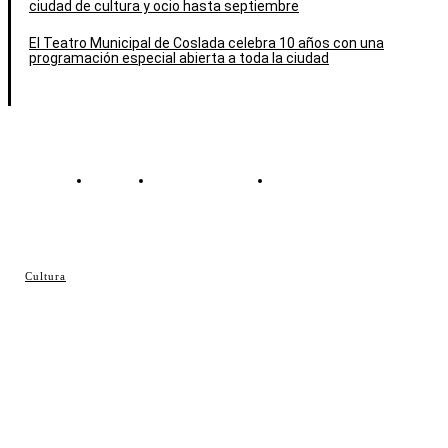
ciudad de cultura y ocio hasta septiembre
El Teatro Municipal de Coslada celebra 10 años con una
programación especial abierta a toda la ciudad
Contacto
Política de cookies
Política de Privacidad
© Cosladaweb 2026
Cultura
Hecho en Coslada ♥ by JavierAlquimia