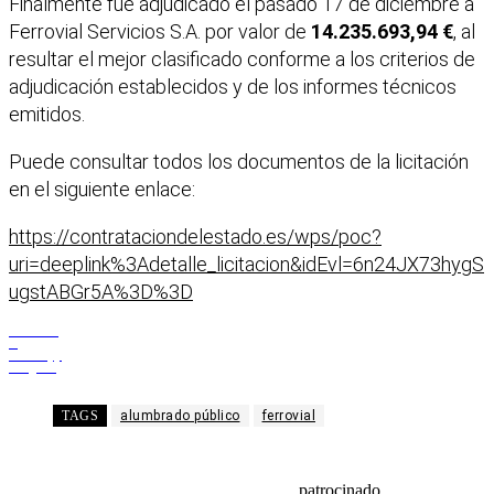
Finalmente fue adjudicado el pasado 17 de diciembre a
Ferrovial Servicios S.A. por valor de
14.235.693,94 €
, al
resultar el mejor clasificado conforme a los criterios de
adjudicación establecidos y de los informes técnicos
emitidos.
Puede consultar todos los documentos de la licitación
en el siguiente enlace:
https://contrataciondelestado.es/wps/poc?
uri=deeplink%3Adetalle_licitacion&idEvl=6n24JX73hygS
ugstABGr5A%3D%3D
Facebook
X
WhatsApp
Telegram
TAGS
alumbrado público
ferrovial
patrocinado