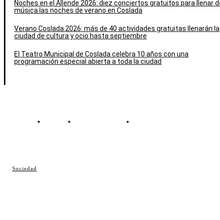
Noches en el Allende 2026: diez conciertos gratuitos para llenar d
música las noches de verano en Coslada
Verano Coslada 2026: más de 40 actividades gratuitas llenarán la
ciudad de cultura y ocio hasta septiembre
El Teatro Municipal de Coslada celebra 10 años con una
programación especial abierta a toda la ciudad
Contacto
Política de cookies
Política de Privacidad
© Cosladaweb 2026
Sociedad
Hecho en Coslada ♥ by JavierAlquimia