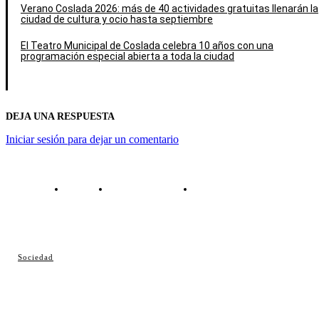
Verano Coslada 2026: más de 40 actividades gratuitas llenarán la
ciudad de cultura y ocio hasta septiembre
El Teatro Municipal de Coslada celebra 10 años con una
programación especial abierta a toda la ciudad
DEJA UNA RESPUESTA
Iniciar sesión para dejar un comentario
Contacto
Política de cookies
Política de Privacidad
© Cosladaweb 2026
Sociedad
Hecho en Coslada ♥ by JavierAlquimia