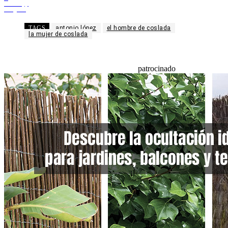
WhatsApp
Telegram
TAGS
antonio lópez
el hombre de coslada
la mujer de coslada
patrocinado