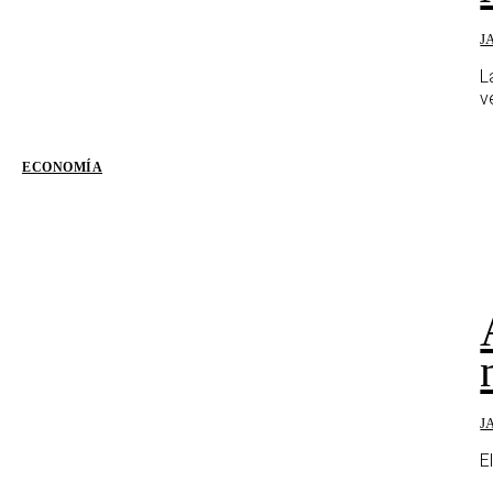
J
L
v
ECONOMÍA
J
E