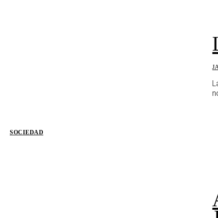
J
L
n
SOCIEDAD