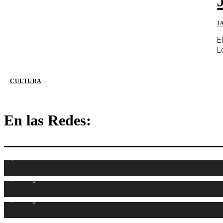
J
E
L
CULTURA
En las Redes:
1,107
Fans
1,314
Seguidores
1,485
Seguidores