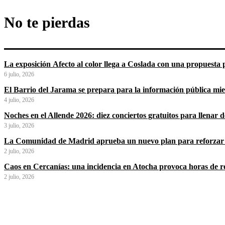
No te pierdas
La exposición Afecto al color llega a Coslada con una propuesta p
6 julio, 2026
El Barrio del Jarama se prepara para la información pública mi
4 julio, 2026
Noches en el Allende 2026: diez conciertos gratuitos para llenar
3 julio, 2026
La Comunidad de Madrid aprueba un nuevo plan para reforzar 
2 julio, 2026
Caos en Cercanías: una incidencia en Atocha provoca horas de ret
2 julio, 2026