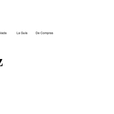
lada
La Guía
De Compras
z