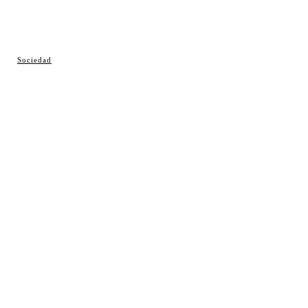
© Cosladaweb 2026
Sociedad
Hecho en Coslada ♥ by JavierAlquimia