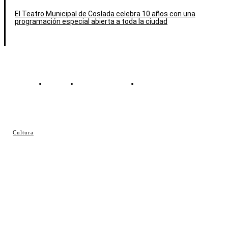
El Teatro Municipal de Coslada celebra 10 años con una
programación especial abierta a toda la ciudad
Contacto
Política de cookies
Política de Privacidad
© Cosladaweb 2026
Cultura
Hecho en Coslada ♥ by JavierAlquimia