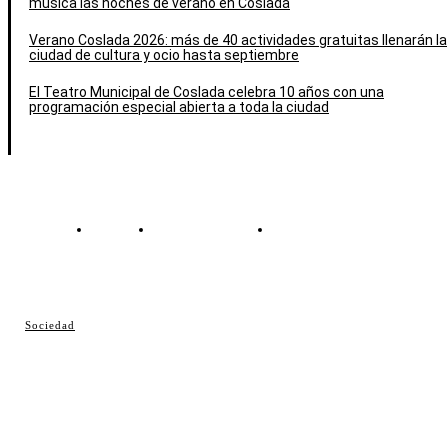
música las noches de verano en Coslada
Verano Coslada 2026: más de 40 actividades gratuitas llenarán la
ciudad de cultura y ocio hasta septiembre
El Teatro Municipal de Coslada celebra 10 años con una
programación especial abierta a toda la ciudad
Contacto
Política de cookies
Política de Privacidad
© Cosladaweb 2026
Sociedad
Hecho en Coslada ♥ by JavierAlquimia