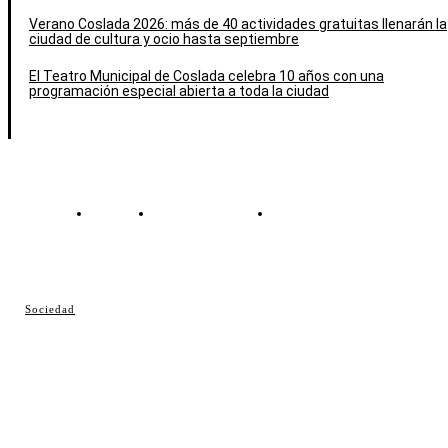
Verano Coslada 2026: más de 40 actividades gratuitas llenarán la
ciudad de cultura y ocio hasta septiembre
El Teatro Municipal de Coslada celebra 10 años con una
programación especial abierta a toda la ciudad
Contacto
Política de cookies
Política de Privacidad
© Cosladaweb 2026
Sociedad
Hecho en Coslada ♥ by JavierAlquimia