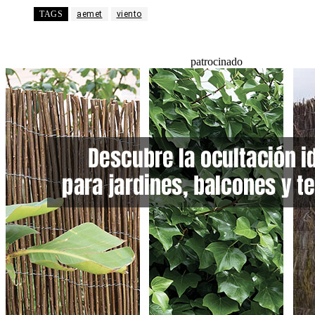
TAGS
aemet
viento
patrocinado