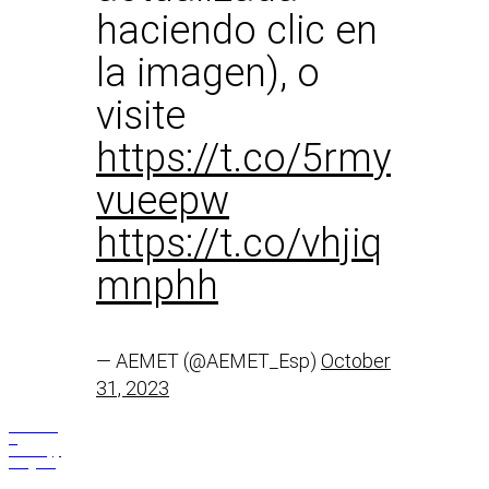
haciendo clic en
la imagen), o
visite
https://t.co/5rmy
vueepw
https://t.co/vhjiq
mnphh
— AEMET (@AEMET_Esp)
October
31, 2023
Facebook
X
WhatsApp
Telegram