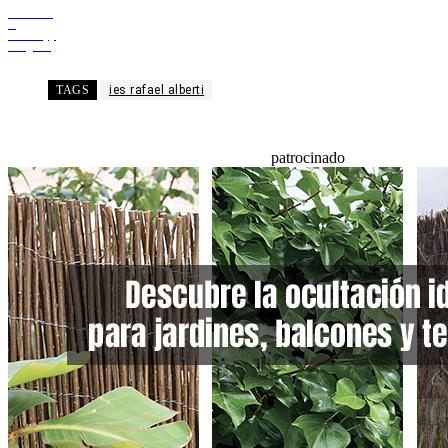
Facebook
X
WhatsApp
Telegram
TAGS
ies rafael alberti
patrocinado