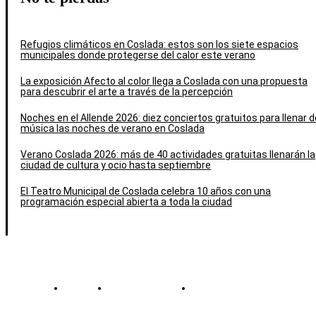
Refugios climáticos en Coslada: estos son los siete espacios
municipales donde protegerse del calor este verano
La exposición Afecto al color llega a Coslada con una propuesta
para descubrir el arte a través de la percepción
Noches en el Allende 2026: diez conciertos gratuitos para llenar d
música las noches de verano en Coslada
Verano Coslada 2026: más de 40 actividades gratuitas llenarán la
ciudad de cultura y ocio hasta septiembre
El Teatro Municipal de Coslada celebra 10 años con una
programación especial abierta a toda la ciudad
Contacto
Política de cookies
Política de Privacidad