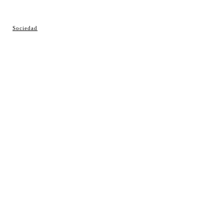
© Cosladaweb 2026
Sociedad
Hecho en Coslada ♥ by JavierAlquimia