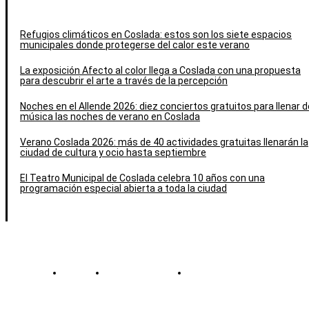
Refugios climáticos en Coslada: estos son los siete espacios
municipales donde protegerse del calor este verano
La exposición Afecto al color llega a Coslada con una propuesta
para descubrir el arte a través de la percepción
Noches en el Allende 2026: diez conciertos gratuitos para llenar d
música las noches de verano en Coslada
Verano Coslada 2026: más de 40 actividades gratuitas llenarán la
ciudad de cultura y ocio hasta septiembre
El Teatro Municipal de Coslada celebra 10 años con una
programación especial abierta a toda la ciudad
Contacto
Política de cookies
Política de Privacidad