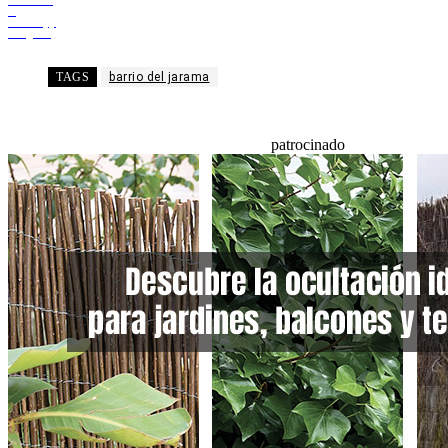
Facebook
X
WhatsApp
Telegram
TAGS
barrio del jarama
patrocinado