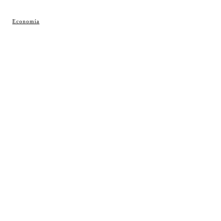
© Cosladaweb 2026
Economía
Hecho en Coslada ♥ by JavierAlquimia