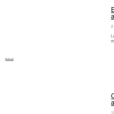
E
2
L
m
Salud
C
1