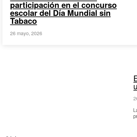
participación en el concurso
escolar del Día Mundial sin
Tabaco
26 mayo, 2026
E
2
L
p