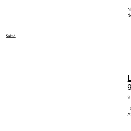
N
d
Salud
g
9
L
A