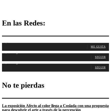
En las Redes:
1,107
Fans
ME GUSTA
1,314
Seguidores
SEGUIR
1,487
Seguidores
SEGUIR
No te pierdas
La exposición Afecto al color llega a Coslada con una propuesta
para descubrir el arte a través de la percepción