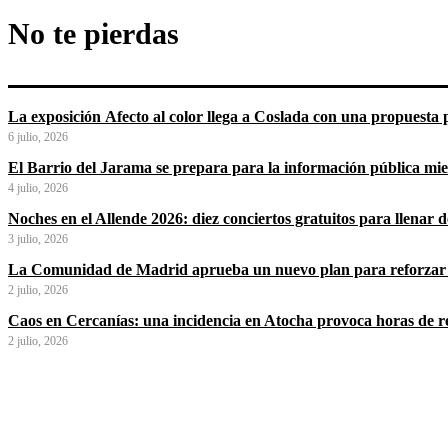
No te pierdas
La exposición Afecto al color llega a Coslada con una propuesta p
6 julio, 2026
El Barrio del Jarama se prepara para la información pública mi
4 julio, 2026
Noches en el Allende 2026: diez conciertos gratuitos para llenar
3 julio, 2026
La Comunidad de Madrid aprueba un nuevo plan para reforzar 
2 julio, 2026
Caos en Cercanías: una incidencia en Atocha provoca horas de ret
2 julio, 2026