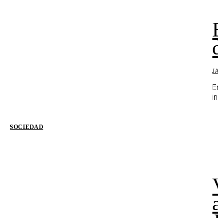
J
E
i
SOCIEDAD