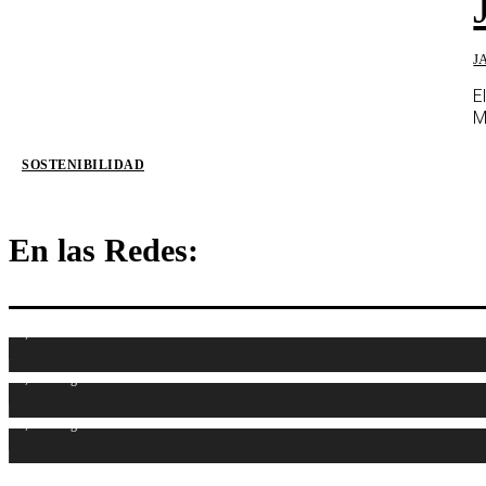
J
E
M
SOSTENIBILIDAD
En las Redes:
1,107
Fans
1,314
Seguidores
1,486
Seguidores