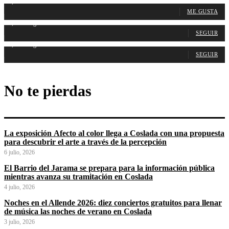
1,107
Fans
ME GUSTA
1,314
Seguidores
SEGUIR
1,487
Seguidores
SEGUIR
No te pierdas
La exposición Afecto al color llega a Coslada con una propuesta
para descubrir el arte a través de la percepción
6 julio, 2026
El Barrio del Jarama se prepara para la información pública
mientras avanza su tramitación en Coslada
4 julio, 2026
Noches en el Allende 2026: diez conciertos gratuitos para llenar
de música las noches de verano en Coslada
3 julio, 2026