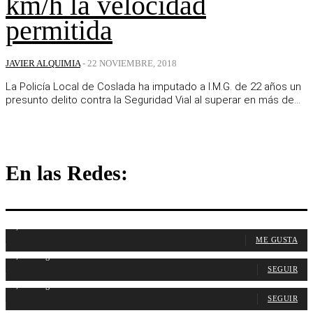
km/h la velocidad
permitida
JAVIER ALQUIMIA
-
22 NOVIEMBRE, 2018
La Policía Local de Coslada ha imputado a I.M.G. de 22 años un
presunto delito contra la Seguridad Vial al superar en más de...
En las Redes:
1,107
Fans
ME GUSTA
1,315
Seguidores
SEGUIR
1,488
Seguidores
SEGUIR