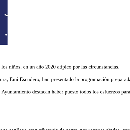
os niños, en un año 2020 atípico por las circunstancias.
tura, Emi Escudero, han presentado la programación preparada
 el Ayuntamiento destacan haber puesto todos los esfuerzos pa
 que conlleve gran afluencia de gente, por razones obvias, co