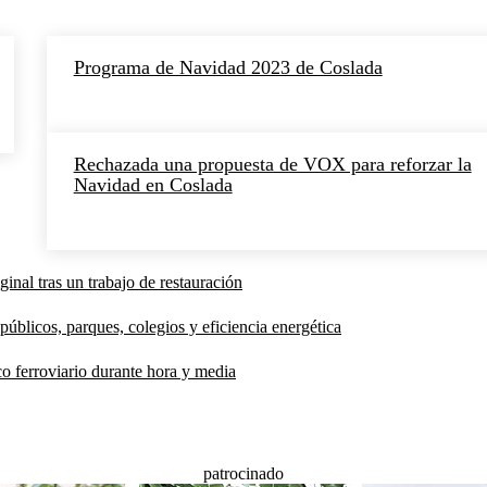
Programa de Navidad 2023 de Coslada
Rechazada una propuesta de VOX para reforzar la
Navidad en Coslada
inal tras un trabajo de restauración
públicos, parques, colegios y eficiencia energética
co ferroviario durante hora y media
patrocinado