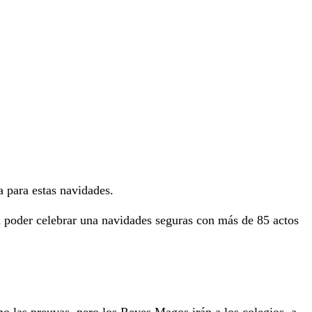
 para estas navidades.
ra poder celebrar una navidades seguras con más de 85 actos
mo las preuvas, pero los Reyes Magos irán a los colegios, a