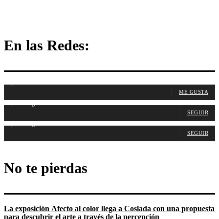
En las Redes:
1,107
Fans
ME GUSTA
1,314
Seguidores
SEGUIR
1,487
Seguidores
SEGUIR
No te pierdas
La exposición Afecto al color llega a Coslada con una propuesta
para descubrir el arte a través de la percepción