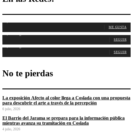
1,107
Fans
ME GUSTA
1,315
Seguidores
SEGUIR
1,488
Seguidores
SEGUIR
No te pierdas
La exposición Afecto al color llega a Coslada con una propuesta
para descubrir el arte a través de la percepción
6 julio, 2026
El Barrio del Jarama se prepara para la información pública
mientras avanza su tramitación en Coslada
4 julio, 2026