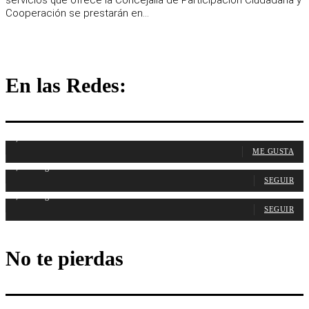
servicios que ofrece la Concejalía de Participación Ciudadana y
Cooperación se prestarán en...
En las Redes:
1,107
Fans
ME GUSTA
1,314
Seguidores
SEGUIR
1,487
Seguidores
SEGUIR
No te pierdas