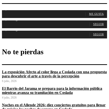
1,107
Fans
ME GUSTA
1,314
Seguidores
SEGUIR
1,485
Seguidores
SEGUIR
No te pierdas
La exposición Afecto al color llega a Coslada con una propuesta
para descubrir el arte a través de la percepción
6 julio, 2026
El Barrio del Jarama se prepara para la información pública
mientras avanza su tramitación en Coslada
4 julio, 2026
Noches en el Allende 2026: diez conciertos gratuitos para llenar