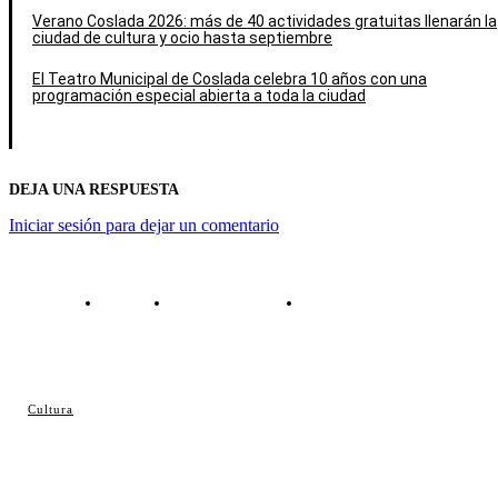
Verano Coslada 2026: más de 40 actividades gratuitas llenarán la
ciudad de cultura y ocio hasta septiembre
El Teatro Municipal de Coslada celebra 10 años con una
programación especial abierta a toda la ciudad
DEJA UNA RESPUESTA
Iniciar sesión para dejar un comentario
Contacto
Política de cookies
Política de Privacidad
© Cosladaweb 2026
Cultura
Hecho en Coslada ♥ by JavierAlquimia