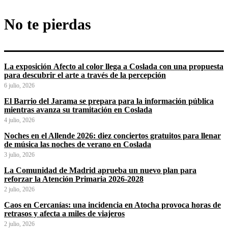
No te pierdas
La exposición Afecto al color llega a Coslada con una propuesta
para descubrir el arte a través de la percepción
6 julio, 2026
El Barrio del Jarama se prepara para la información pública
mientras avanza su tramitación en Coslada
4 julio, 2026
Noches en el Allende 2026: diez conciertos gratuitos para llenar
de música las noches de verano en Coslada
3 julio, 2026
La Comunidad de Madrid aprueba un nuevo plan para
reforzar la Atención Primaria 2026-2028
2 julio, 2026
Caos en Cercanías: una incidencia en Atocha provoca horas de
retrasos y afecta a miles de viajeros
2 julio, 2026