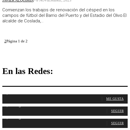
JAVIER ALQUIMIA
-
8 NOVIEMBRE, 2023
Comienzan los trabajos de renovación del césped en los
campos de fútbol del Barrio del Puerto y del Estadio del Olivo.El
alcalde de Coslada,...
1
2
Página 1 de 2
En las Redes:
1,107
Fans
ME GUSTA
1,315
Seguidores
SEGUIR
1,488
Seguidores
SEGUIR