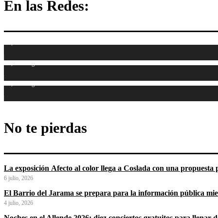
En las Redes:
1,107
Fans
1,315
Seguidores
1,487
Seguidores
No te pierdas
La exposición Afecto al color llega a Coslada con una propuesta p
6 julio, 2026
El Barrio del Jarama se prepara para la información pública mi
4 julio, 2026
Noches en el Allende 2026: diez conciertos gratuitos para llenar