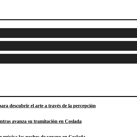
ara descubrir el arte a través de la percepción
entras avanza su tramitación en Coslada
 de música las noches de verano en Coslada