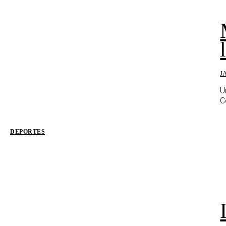
J
U
C
DEPORTES