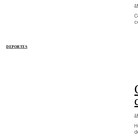
J
C
c
DEPORTES
J
H
d