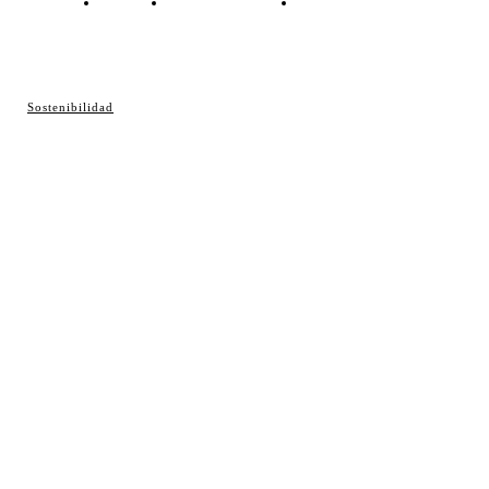
Contacto
Política de cookies
Política de Privacidad
© Cosladaweb 2026
Sostenibilidad
Hecho en Coslada ♥ by JavierAlquimia