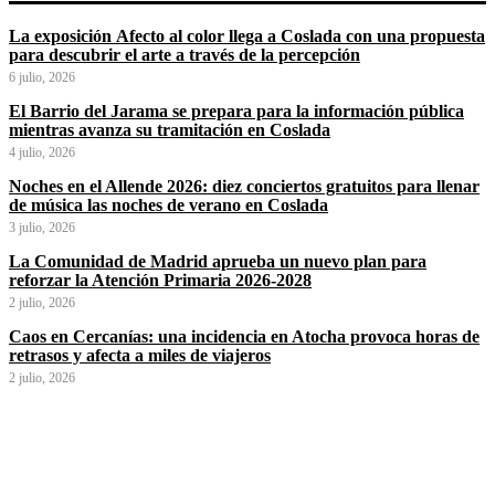
La exposición Afecto al color llega a Coslada con una propuesta
para descubrir el arte a través de la percepción
6 julio, 2026
El Barrio del Jarama se prepara para la información pública
mientras avanza su tramitación en Coslada
4 julio, 2026
Noches en el Allende 2026: diez conciertos gratuitos para llenar
de música las noches de verano en Coslada
3 julio, 2026
La Comunidad de Madrid aprueba un nuevo plan para
reforzar la Atención Primaria 2026-2028
2 julio, 2026
Caos en Cercanías: una incidencia en Atocha provoca horas de
retrasos y afecta a miles de viajeros
2 julio, 2026