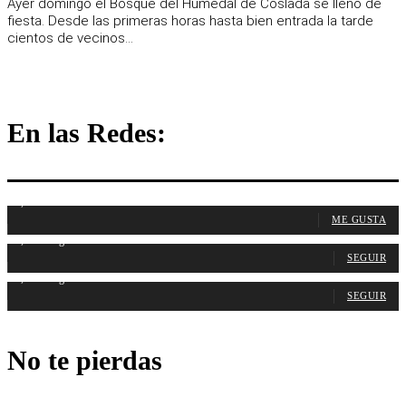
Ayer domingo el Bosque del Humedal de Coslada se llenó de
fiesta. Desde las primeras horas hasta bien entrada la tarde
cientos de vecinos...
En las Redes:
1,107
Fans
ME GUSTA
1,315
Seguidores
SEGUIR
1,488
Seguidores
SEGUIR
No te pierdas