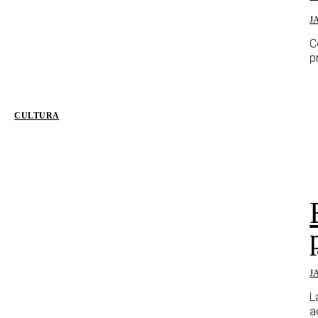
J
C
p
CULTURA
J
L
a