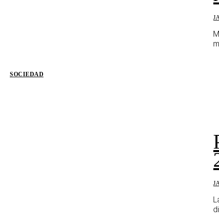
J
M
m
SOCIEDAD
J
L
d