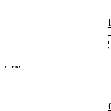
J
H
d
CULTURA