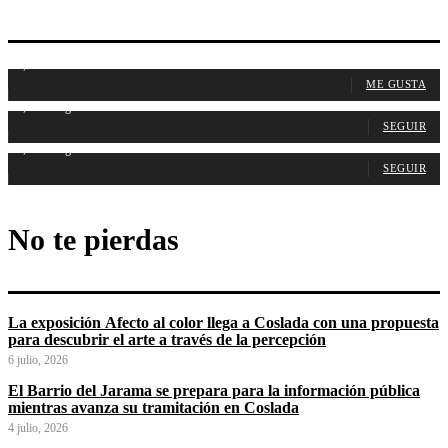
1,107
Fans
ME GUSTA
1,315
Seguidores
SEGUIR
1,488
Seguidores
SEGUIR
No te pierdas
La exposición Afecto al color llega a Coslada con una propuesta
para descubrir el arte a través de la percepción
6 julio, 2026
El Barrio del Jarama se prepara para la información pública
mientras avanza su tramitación en Coslada
4 julio, 2026